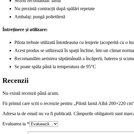
Sezon recomandat: iarnă
Nu prezintă contracții după spălări repetate
Ambalaj: pungă polietilenă
Întreținere și utilizare:
Pilota trebuie utilizată întotdeauna cu lenjerie (acoperită cu o h
Acest produs se utilizează în spații închise, într-un climat norma
Recomandăm aerisirea săptămânală a încăperii, baterea și scutura
Se poate spăla până la temperatura de 95°C
Recenzii
Nu există recenzii până acum.
Fii primul care scrii o recenzie pentru „Pilotă Iarnă Albă 200×220 cm
Adresa ta de email nu va fi publicată.
Câmpurile obligatorii sunt marc
Evaluarea ta
*