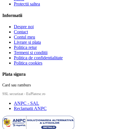
Protectii saltea
Informatii
Despre noi
Contact
Contul meu
Livrare si plata
Politica retur
Termeni si conditii
Politica de confidentialitate
Politica cookies
Plata sigura
Card sau ramburs
SSL securizat - EuPlatesc.ro
ANPC - SAL
Reclamatii ANPC