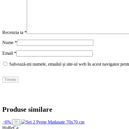
Recenzia ta
*
Nume
*
Email
*
Salvează-mi numele, emailul și site-ul web în acest navigator pent
Produse similare
−6%
♡
HoReCa