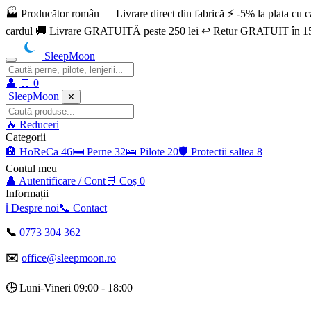
🏭 Producător român — Livrare direct din fabrică ⚡ -5% la plata c
cardul 🚚 Livrare GRATUITĂ peste 250 lei ↩️ Retur GRATUIT în 15
SleepMoon
👤
🛒
0
SleepMoon
✕
🔥
Reduceri
Categorii
🏨
HoReCa
46
🛏️
Perne
32
🛌
Pilote
20
🛡️
Protectii saltea
8
Contul meu
👤
Autentificare / Cont
🛒
Coș
0
Informații
ℹ️
Despre noi
📞
Contact
📞
0773 304 362
✉️
office@sleepmoon.ro
🕒
Luni-Vineri 09:00 - 18:00