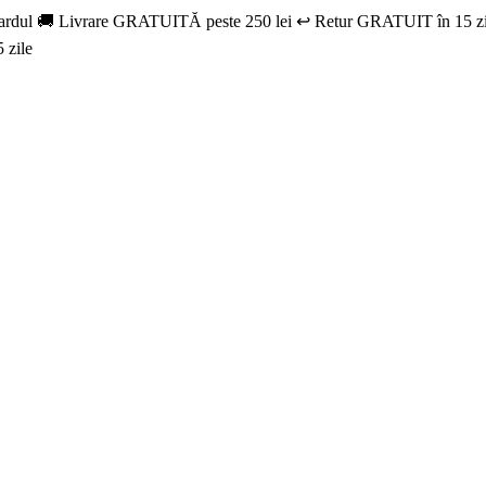
u cardul 🚚 Livrare GRATUITĂ peste 250 lei ↩️ Retur GRATUIT în 15 zi
 zile