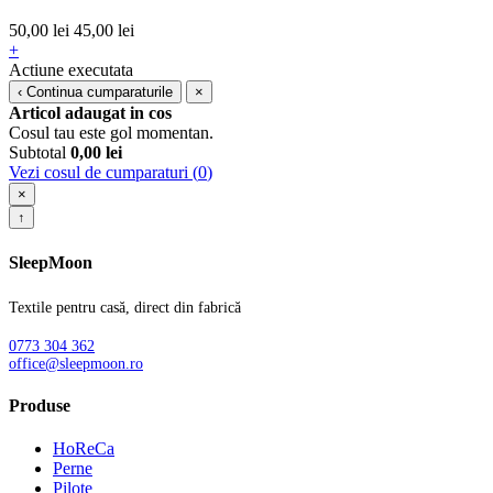
50,00 lei
45,00 lei
+
Actiune executata
‹
Continua cumparaturile
×
Articol adaugat in cos
Cosul tau este gol momentan.
Subtotal
0,00
lei
Vezi cosul de cumparaturi (
0
)
×
↑
SleepMoon
Textile pentru casă, direct din fabrică
0773 304 362
office@sleepmoon.ro
Produse
HoReCa
Perne
Pilote