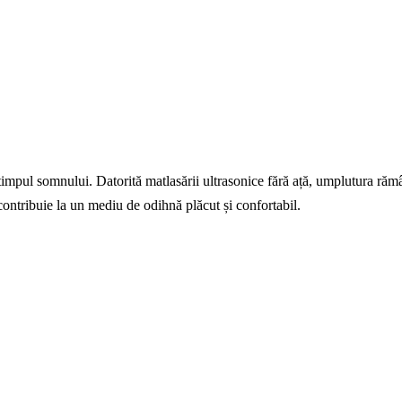
impul somnului. Datorită matlasării ultrasonice fără ață, umplutura rămâne
e contribuie la un mediu de odihnă plăcut și confortabil.