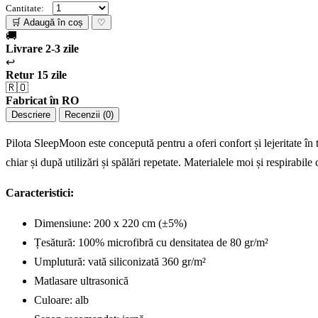
Cantitate:
🛒 Adaugă în coș
♡
🚚
Livrare 2-3 zile
↩️
Retur 15 zile
🇷🇴
Fabricat în RO
Descriere
Recenzii (0)
Pilota SleepMoon este concepută pentru a oferi confort și lejeritate în t
chiar și după utilizări și spălări repetate. Materialele moi și respirabil
Caracteristici:
Dimensiune: 200 x 220 cm (±5%)
Țesătură: 100% microfibră cu densitatea de 80 gr/m²
Umplutură: vată siliconizată 360 gr/m²
Matlasare ultrasonică
Culoare: alb