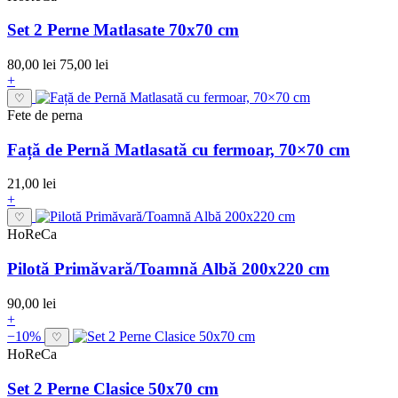
Set 2 Perne Matlasate 70x70 cm
80,00 lei
75,00 lei
+
♡
Fete de perna
Față de Pernă Matlasată cu fermoar, 70×70 cm
21,00 lei
+
♡
HoReCa
Pilotă Primăvară/Toamnă Albă 200x220 cm
90,00 lei
+
−10%
♡
HoReCa
Set 2 Perne Clasice 50x70 cm