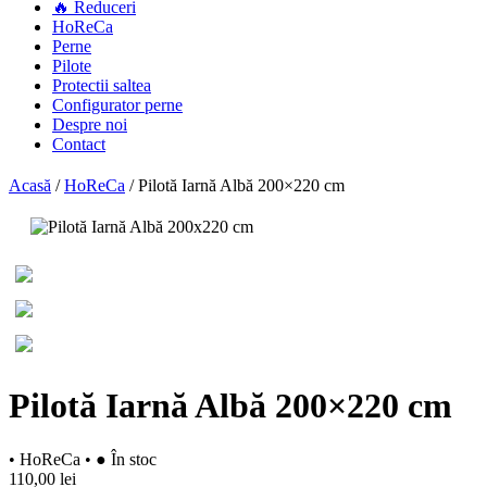
🔥 Reduceri
HoReCa
Perne
Pilote
Protectii saltea
Configurator perne
Despre noi
Contact
Acasă
/
HoReCa
/
Pilotă Iarnă Albă 200×220 cm
Pilotă Iarnă Albă 200×220 cm
• HoReCa
•
● În stoc
110,00 lei