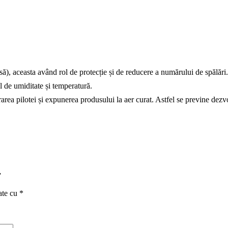
usă), aceasta având rol de protecție și de reducere a numărului de spălări.
l de umiditate și temperatură.
rea pilotei și expunerea produsului la aer curat. Astfel se previne dezv
”
ate cu
*