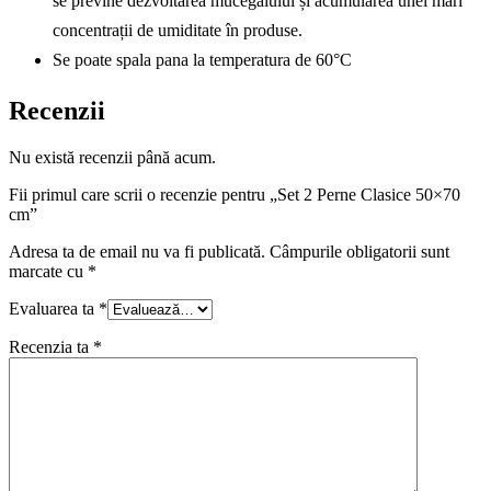
se previne dezvoltarea mucegaiului și acumularea unei mari
concentrații de umiditate în produse.
Se poate spala pana la temperatura de 60°C
Recenzii
Nu există recenzii până acum.
Fii primul care scrii o recenzie pentru „Set 2 Perne Clasice 50×70
cm”
Adresa ta de email nu va fi publicată.
Câmpurile obligatorii sunt
marcate cu
*
Evaluarea ta
*
Recenzia ta
*