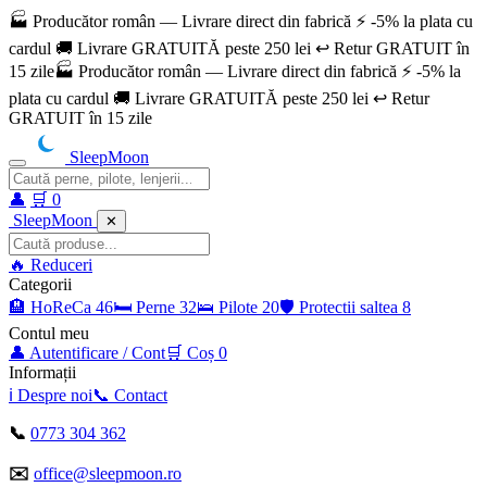
🏭 Producător român — Livrare direct din fabrică ⚡ -5% la plata cu
cardul 🚚 Livrare GRATUITĂ peste 250 lei ↩️ Retur GRATUIT în
15 zile
🏭 Producător român — Livrare direct din fabrică ⚡ -5% la
plata cu cardul 🚚 Livrare GRATUITĂ peste 250 lei ↩️ Retur
GRATUIT în 15 zile
SleepMoon
👤
🛒
0
SleepMoon
✕
🔥
Reduceri
Categorii
🏨
HoReCa
46
🛏️
Perne
32
🛌
Pilote
20
🛡️
Protectii saltea
8
Contul meu
👤
Autentificare / Cont
🛒
Coș
0
Informații
ℹ️
Despre noi
📞
Contact
📞
0773 304 362
✉️
office@sleepmoon.ro