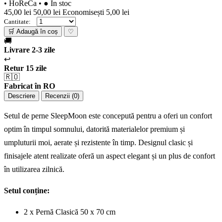
• HoReCa
•
● În stoc
45,00 lei
50,00 lei
Economisești 5,00 lei
Cantitate:
🛒 Adaugă în coș
♡
🚚
Livrare 2-3 zile
↩️
Retur 15 zile
🇷🇴
Fabricat în RO
Descriere
Recenzii (0)
Setul de perne SleepMoon este concepută pentru a oferi un confort
optim în timpul somnului, datorită materialelor premium și
umpluturii moi, aerate și rezistente în timp. Designul clasic și
finisajele atent realizate oferă un aspect elegant și un plus de confort
în utilizarea zilnică.
Setul conține:
2 x Pernă Clasică 50 x 70 cm