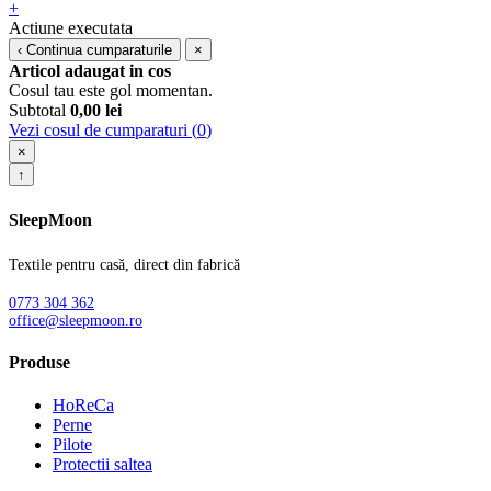
+
Actiune executata
‹
Continua cumparaturile
×
Articol adaugat in cos
Cosul tau este gol momentan.
Subtotal
0,00
lei
Vezi cosul de cumparaturi (
0
)
×
↑
SleepMoon
Textile pentru casă, direct din fabrică
0773 304 362
office@sleepmoon.ro
Produse
HoReCa
Perne
Pilote
Protectii saltea