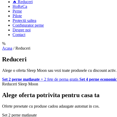
🔥 Reduceri
HoReCa
Perne
Pilote
Protectii saltea
Configurator perne
Despre noi
Contact
%
Acasa
/
Reduceri
Reduceri
Alege o oferta Sleep Moon sau vezi toate produsele cu discount activ.
Set 2 perne matlasate
+ 2 fete de perna gratis
Set 4 perne economic
Reduceri Sleep Moon
Alege oferta potrivita pentru casa ta
Oferte presetate cu produse cadou adaugate automat in cos.
Set 2 perne matlasate