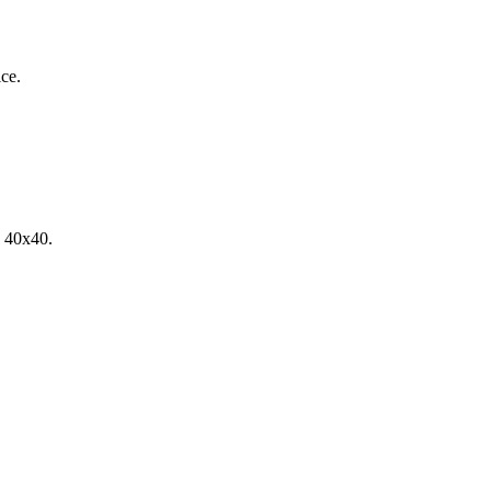
ice.
a 40x40.