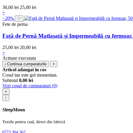
30,00 lei
25,00 lei
+
−20%
♡
Fete de perna
Față de Pernă Matlasată și Impermeabilă cu fermoar
25,00 lei
20,00 lei
+
Actiune executata
‹
Continua cumparaturile
×
Articol adaugat in cos
Cosul tau este gol momentan.
Subtotal
0,00
lei
Vezi cosul de cumparaturi (
0
)
×
↑
SleepMoon
Textile pentru casă, direct din fabrică
0773 304 362