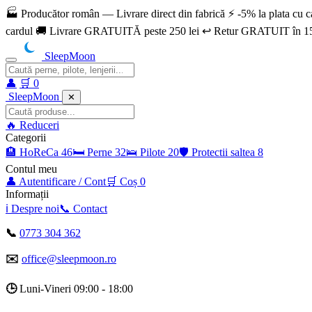
🏭 Producător român — Livrare direct din fabrică ⚡ -5% la plata c
cardul 🚚 Livrare GRATUITĂ peste 250 lei ↩️ Retur GRATUIT în 15
SleepMoon
👤
🛒
0
SleepMoon
✕
🔥
Reduceri
Categorii
🏨
HoReCa
46
🛏️
Perne
32
🛌
Pilote
20
🛡️
Protectii saltea
8
Contul meu
👤
Autentificare / Cont
🛒
Coș
0
Informații
ℹ️
Despre noi
📞
Contact
📞
0773 304 362
✉️
office@sleepmoon.ro
🕒
Luni-Vineri 09:00 - 18:00