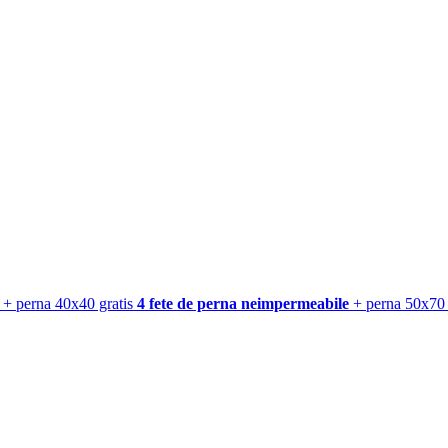
+ perna 40x40 gratis
4 fete de perna neimpermeabile
+ perna 50x70 