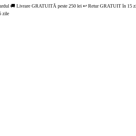
u cardul 🚚 Livrare GRATUITĂ peste 250 lei ↩️ Retur GRATUIT în 15 zi
 zile