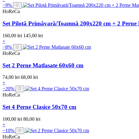
−9%
♡
HoReCa
Set Pilotă Primăvară/Toamnă 200x220 cm + 2 Perne 
160,00 lei
145,00 lei
+
−8%
♡
HoReCa
Set 2 Perne Matlasate 60x60 cm
74,00 lei
68,00 lei
+
−20%
♡
HoReCa
Set 4 Perne Clasice 50x70 cm
100,00 lei
80,00 lei
+
−10%
♡
HoReCa