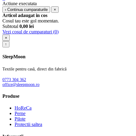
Actiune executata
‹
Continua cumparaturile
×
Articol adaugat in cos
Cosul tau este gol momentan.
Subtotal
0,00
lei
Vezi cosul de cumparaturi (
0
)
×
↑
SleepMoon
Textile pentru casă, direct din fabrică
0773 304 362
office@sleepmoon.ro
Produse
HoReCa
Perne
Pilote
Protectii saltea