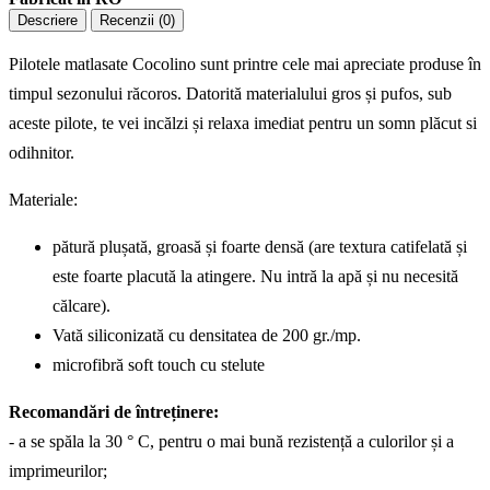
Descriere
Recenzii (0)
Pilotele matlasate Cocolino sunt printre cele mai apreciate produse în
timpul sezonului răcoros. Datorită materialului gros și pufos, sub
aceste pilote, te vei incălzi și relaxa imediat pentru un somn plăcut si
odihnitor.
Materiale:
pătură plușată, groasă și foarte densă (are textura catifelată și
este foarte placută la atingere. Nu intră la apă și nu necesită
călcare).
Vată siliconizată cu densitatea de 200 gr./mp.
microfibră soft touch cu stelute
Recomandări de întreținere:
- a se spăla la 30 ° C, pentru o mai bună rezistență a culorilor și a
imprimeurilor;