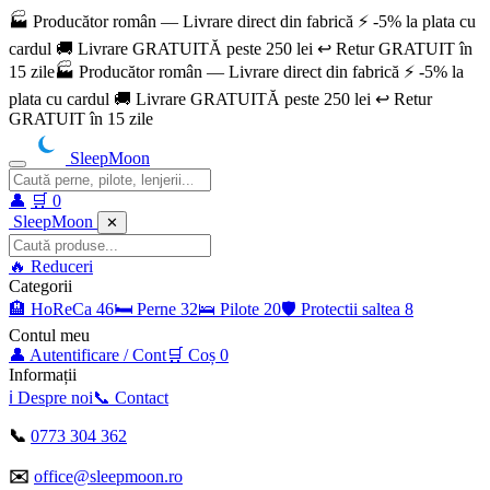
🏭 Producător român — Livrare direct din fabrică ⚡ -5% la plata cu
cardul 🚚 Livrare GRATUITĂ peste 250 lei ↩️ Retur GRATUIT în
15 zile
🏭 Producător român — Livrare direct din fabrică ⚡ -5% la
plata cu cardul 🚚 Livrare GRATUITĂ peste 250 lei ↩️ Retur
GRATUIT în 15 zile
SleepMoon
👤
🛒
0
SleepMoon
✕
🔥
Reduceri
Categorii
🏨
HoReCa
46
🛏️
Perne
32
🛌
Pilote
20
🛡️
Protectii saltea
8
Contul meu
👤
Autentificare / Cont
🛒
Coș
0
Informații
ℹ️
Despre noi
📞
Contact
📞
0773 304 362
✉️
office@sleepmoon.ro