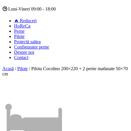
🕒
Luni-Vineri 09:00 - 18:00
🔥 Reduceri
HoReCa
Perne
Pilote
Protectii saltea
Configurator perne
Despre noi
Contact
Acasă
/
Pilote
/
Pilota Cocolino 200×220 + 2 perne matlasate 50×70
cm
🛏️