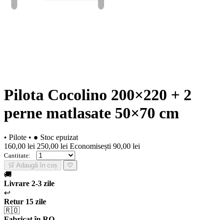
Pilota Cocolino 200×220 + 2
perne matlasate 50×70 cm
• Pilote
•
● Stoc epuizat
160,00 lei
250,00 lei
Economisești 90,00 lei
Cantitate:
🛒 Adaugă în coș
♡
🚚
Livrare 2-3 zile
↩️
Retur 15 zile
🇷🇴
Fabricat în RO